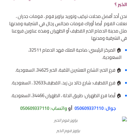
الخبر ؟
نحن أحد أفضل محلات تركيب وتوريد براويز فوم ، فومات جدران ،
نعلات الفوم أيضا أوراك فومات مجالس رجال في الشرقيه ومدنها
مثل مدينة الدمام الخبر القطيف أو الظهران وهذه عناوين فروعنا
في الشرقية ومدنها
🏠 المركز الرئيسي: ضاحية الملك فهد الدمام 32511،
السعودية.
🏠 فرغ الخبر: الشارع العشرين الثقبة، الخبر 34625، السعودية.
🏠 فرع القطيف: شارع خالد بن زيد، القطيف‎ 32633، السعودية.
🏠 أيضا فرع الظهران: طريق الدلة ، الظهران 34466، السعودية.
جوال: 050609337110
أو
واتساب:
050609337110
براويز فوم الخبر