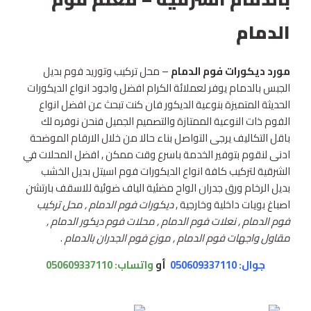
الدمام
مورد ديكورات فوم الدمام
– محل تركيب وتوريد فوم بديل
الجبس بالدمام يوفر لعملائة الكرام افضل واجود انواع الديكورات
الحديثة المتميزة بنوعية الديكور فان كنت تبحث عن افضل انواع
الفوم ذات النوعية الممتازة والتصميم الجميل فنحن نوفره لك
باقل التكاليف يرجى التواصل بناء حالا من خلال الارقام الموضحة
ادنى لنقوم بتوفير الخدمة باسرع وقت ممكن , افضل المحلات في
الشرقية لتركيب كافة انواع الديكورات فوم اسيتل بديل الخشب
بديل الرخام ورق جدران الواح مضئية الياف ضوئية للاسقف بارتشن
اصباغ بويات داخلية وخارجية ,
ديكورات فوم الدمام , محل تركيب
فوم الدمام , نعلات فوم الدمام , محلات فوم ديكور الدمام ,
مقاول واجهات فوم الدمام , موزع فوم الجدران بالدمام
.
جوال: 050609337110
أو
واتساب:
050609337110