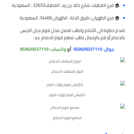
🏠 فرع القطيف: شارع خالد بن زيد، القطيف‎ 32633، السعودية.
🏠 فرع الظهران: طريق الدلة ، الظهران 34466، السعودية.
تقدم خطوة الى الأمام واطلب افضل محل فوم بديل الجبس
بالدمام أو قم بالإتصال لطلب معلم فوم الدمام عبر :
جوال: 050609337110
أو
واتساب:
050609337110
فوم للسقف الدمام
كرانيش فوم وزرات فوم
مصنع فوم الدمام