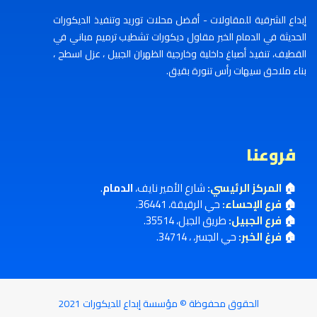
إبداع الشرقية للمقاولات - أفضل محلات توريد وتنفيذ الديكورات
الحديثة في الدمام الخبر مقاول ديكورات تشطيب ترميم مباني في
القطيف، تنفيذ أصباغ داخلية وخارجية الظهران الجبيل ، عزل اسطح ،
بناء ملاحق سيهات رأس تنورة بقيق.
فروعنا
🏠
المركز الرئيسي:
شارع الأمير نايف،
الدمام
.
🏠
فرع الإحساء:
حي الرقيقة، 36441.
🏠
فرع الجبيل:
طريق الجبل، 35514.
🏠
فرغ الخبر:
حي الجسر، ، 34714.
الحقوق محفوظة ©
مؤسسة إبداع للديكورات
2021