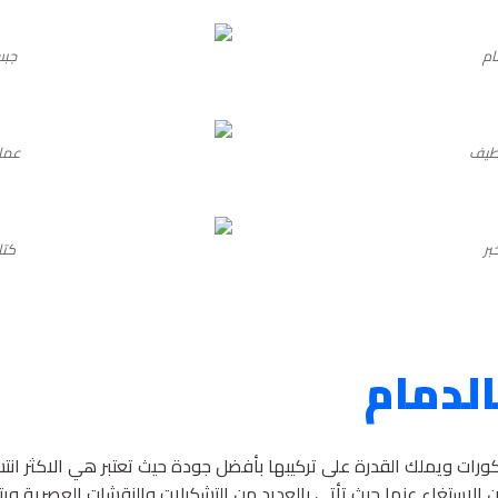
ام
جبس
قطيف
عمال
بر
كتا
لدمام
رات ويملك القدرة على تركيبها بأفضل جودة حيث تعتبر هي الاكثر انت
 الاستغاء عنها حيث تأتي بالعديد من التشكيلات والنقشات العصرية ويت