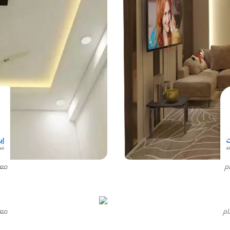
م
معل
ام
معل