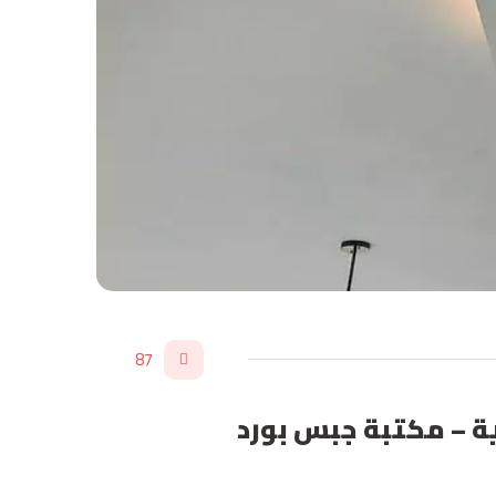
87
بس بورد في العزيزية – مكتبة جبس بورد