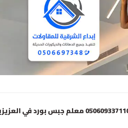
تركيب جبس بورد بالدمام ت : 050609337110 معلم ج