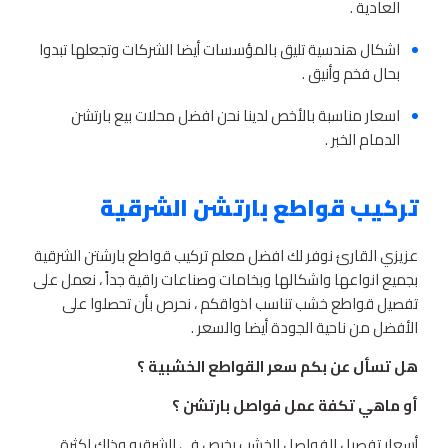
العادية .
اشكال هندسية تليق بالمؤسسات أيضا الشركات وتجعلها تبدوا
بحال فخم وأنيق .
اسعار مناسبة بالأخص لدينا نحن افضل محلات بيع بارتشن
الدمام الخبر .
تركيب قواطع بارتشن الشرقية
عزيزي القارئ نوفر لك افضل معلم تركيب قواطع بارشتن الشرقية
بجميع انواعها واشكالها وبخامات وصناعات راقية جداً ، نعمل على
تفصيل قواطع خشب تناسب اذواقكم ، نحرص بأن تحصلوا على
الأفضل من ناحية الجودة أيضا والسعر .
هل تسأل عن بكم سعر القواطع الخشبية ؟
أو
ماهي تكفة عمل فواصل بارتشن ؟
أسعار تفصيل الفواصل الخشب رخيص في الشرقيه وذلك لكثرة