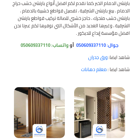
بارتشن الدمام الخبر كما نقدم لكم افضل أنواع بارتشن خشب حراج
الدمام ، بيع بارتشن الشرقية ، تفصيل قواطع خشبية بالدمام ،
بارتشن خشب متحرك ، حاجز خشبي للصالة تركيب قواطع بارتشن
الشرقية ، وغيرها العديد من الأشكال التي نوفرها لكم عبرنا نحن
افضل مؤسسة إبداع للديكور .
جوال: 050609337110
أو
واتساب:
050609337110
شاهد ايضا:
ورق جدران
شاهد ايضا :
معلم دهانات