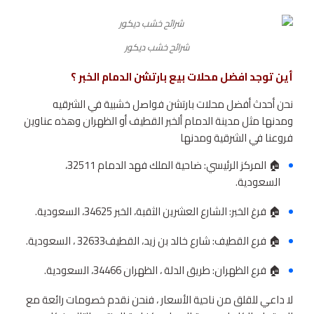
شرائح خشب ديكور
أين توجد افضل محلات بيع بارتشن الدمام الخبر ؟
نحن أحدث أفضل محلات بارتشن فواصل خشبية في الشرقيه
ومدنها مثل مدينة الدمام ألخبر القطيف أو الظهران وهذه عناوين
فروعنا في الشرقية ومدنها
🏠 المركز الرئيسي: ضاحية الملك فهد الدمام 32511،
السعودية.
🏠 فرغ الخبر: الشارع العشرين الثقبة، الخبر 34625، السعودية.
🏠 فرع القطيف: شارع خالد بن زيد، القطيف‎ 32633، السعودية.
🏠 فرع الظهران: طريق الدلة ، الظهران 34466، السعودية.
لا داعي للقلق من ناحية الأسعار ، فنحن نقدم خصومات رائعة مع