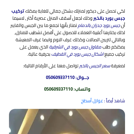
لكي تحصل على ديكور لمنزلك بشكل جمالي للغاية يمكنك
تركيب
جبس بورد بالخبر
وذلك لجعل أسقف المنزل عصرية أكثر , لاسيما
أن
جبس بورد جدران بالدمام
تمتاز بأنها تجمع ما بين الجبس والفايبر
لذلك يختارها أغلبية العملاء للحصول على أفضل تشطيب للمنازل,
وبالتالي لتزيين الصالات وكذلك غرف النوم وايضا غرف المعيشة
يمكنكم طلب
مقاول جبس بورد في الشرقية
الذي يعمل على
تركيب جميع
اشكال جبس بورد في القطيف
بحرفية عالية.
لمعرفة
سعر الجبس بالخبر
تواصل معنا على الأرقام التالية:
جــوال:
050609337110
واتساب
:
050609337110
شاهد أيضاٌ :
عوازل أسطح