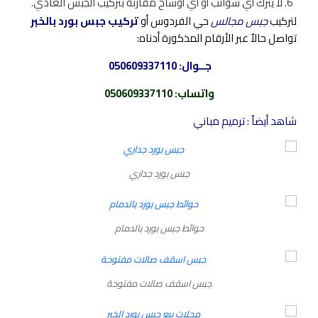
لا يترك أي شوائب أو أي أوساخ مقارنةٌ بتركيب الجبس العادي.
لتركيب
جبس مجالس
حي الفردوس أو
تركيب جبس بورد بالخبر
تواصل حالاٌ عبر الأرقام المذكورة أدناه:
جــوال:
050609337110
واتساب
:
050609337110
شاهد أيضاٌ :
ترميم مباني
جبس بورد جداري
حوائط جبس بورد بالدمام
جبس اسقف صالات مفتوحة