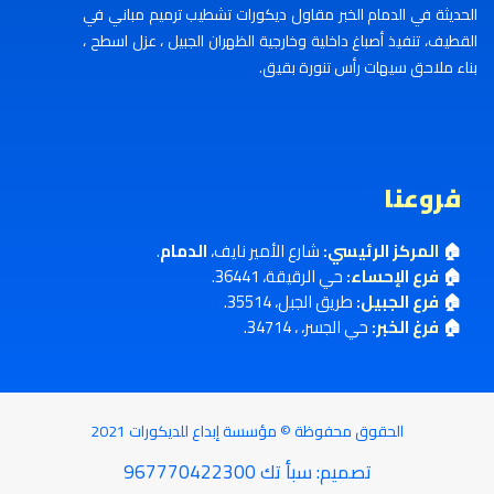
الحديثة في الدمام الخبر مقاول ديكورات تشطيب ترميم مباني في
القطيف، تنفيذ أصباغ داخلية وخارجية الظهران الجبيل ، عزل اسطح ،
بناء ملاحق سيهات رأس تنورة بقيق.
فروعنا
🏠
المركز الرئيسي:
شارع الأمير نايف،
الدمام
.
🏠
فرع الإحساء:
حي الرقيقة، 36441.
🏠
فرع الجبيل:
طريق الجبل، 35514.
🏠
فرغ الخبر:
حي الجسر، ، 34714.
الحقوق محفوظة ©
مؤسسة إبداع للديكورات
2021
تصميم
:
سبأ تك
967770422300