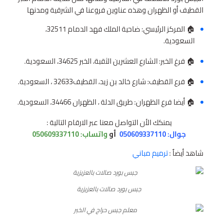
القطيف أو الظهران وهذه عناوين فروعنا في الشرقية ومدنها
🏠 المركز الرئيسي: ضاحية الملك فهد الدمام 32511،
السعودية.
🏠 فرغ الخبر: الشارع العشرين الثقبة، الخبر 34625، السعودية.
🏠 فرع القطيف: شارع خالد بن زيد، القطيف‎ 32633، السعودية.
🏠 أيضا فرع الظهران: طريق الدلة ، الظهران 34466، السعودية.
يمنكك الأن التواصل معنا عبر الارقام التالية :
جوال: 050609337110
أو
واتساب:
050609337110
شاهد أيضاٌ :
ترميم مباني
جبس بورد صالات بالعزيزية