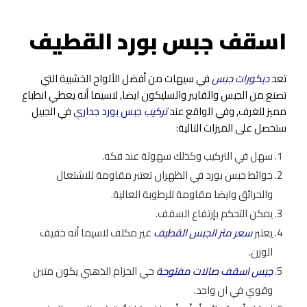
اسقف جبس بورد القطيف
تعد
ديكورات جبس
في سيهات من أفضل الألواح الخشبية التي
تصنع من الجبس والفايبر والسليكون ايضا, لاسيما أنه يعطي انطباع
مميز للغرف, وفي الواقع عند
تركيب
جبس بورد جداري
في الجبيل
ستحصل على الميزات التالية:
سهل في التركيب وكذلك سهولة عند فكه.
حوائط جبس بورد في الظهران تعتبر مقاومة للاشتعال
والحرائق وايضا مقاومة للرطوبة العالية.
يمكن التحكم بإرتفاع السقف.
يعتبر
سعر متر الجبس القطيف
غير مكلف لاسيما أنه خفيف
الوزن.
جبس اسقف صالات مفتوحة
حي الحزام الذهبي يكون متين
وقوي في ان واحد.