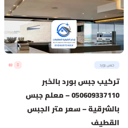
جبس بورد
83
تركيب جبس بورد بالخبر
050609337110 – معلم جبس
بالشرقية – سعر متر الجبس
القطيف