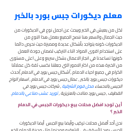
معلم ديكورات جبس بورد بالخبر
لكل من يعيش في الخبر ويبحث عن اجمل نوع في الديكورات من
حيث الجمال والسعر هنا ننصح الجميع بعمل هذا النوع من
الديكورات كونه يتواجد بأشكال عديدة ومميزة حيث نحرص دائما
على استخدام اقوى المواد اثناء التركيب لضمان جودة العمل
كونها تساعدنا في انجاز الاعمال بشكل سريع وعلى اعلى مستوى
من الخبرة هذه من اكثر الامور التي جعلتنا نكسب ثقة كل عملائنا
الكرام في جميع احياء الدمام ,
أشكال جبس بورد في الدمام ,أحدث
ديكورات جبس بورد بالخبر , عمال جبس بورد في الدمام , اسعار الواح
الجبس بالاحساء
محل فوم الشرقية
, شركات جبس بورد في
القطيف , جبس بورد صالات بالعزيزية ,
توريد عشب صناعي بالدمام
.
أين توجد افضل محلات بيع ديكورات الجبس في الدمام
الخبر ؟
نحن أحد أفضل محلات تركيب وأيضا بيع الجبس أيضا الديكورات
الجبس بورد للأسقف في الشرقيه ومدنها مثل مدينة الدمام الخبر