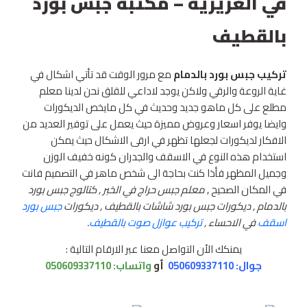
في العزيزية – مكتبة جبس بورد
بالقطيف
تركيب جبس بورد بالدمام
مع مرور الوقت قد تأتي اشكال في
غاية الروعة والرقي ولاكن يوجد لاداعي للقلق نحن لدينا معلم
مطلع على كل ماهو جديد وحديث في كل مايخص الديكورات
وايضا يوفر اسعار وعروض مميزة حيث يعمل على توفير العديد من
الافكار لديكورات لجعلها تظهر في ارقى الاشكال حيث يمكن
استخدام هذه النوع في الاسقف والجدران كونه خفيف الوزن
وجميل المظهر فأذا كنت بحاجة الى شخص ماهر في التصميم فانت
في المكان الصحيح ,
معلم جبس حراج في الخبر , كتالوج جبس بورد
بالدمام , ديكورات جبس بورد شاشات بالقطيف , ديكورات
جبس بورد
اسقف
في الاحساء ,
تركيب عوازل صوت بالقطيف
.
يمنكك الأن التواصل معنا عبر الارقام التالية :
جوال: 050609337110
أو
واتساب:
050609337110