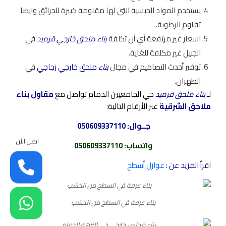
يستخدم المواد الجبسية التي لها مقاومة كبيرة للحرائق وايضا
تقاوم الرطوبة.
اسعار غير مرتفعة أي أن تكلفة
بناء ملحق خارجي قرميد
في
الجبيل غير مكلفة للغاية.
توفير أحدث التصاميم في مجال
بناء
ملحق خارجي زجاجي
في
الظهران.
لـ
بناء ملحق قرميد
حي الجامعيين الدمام تواصل مع
مقاول بناء
ملاحق الشرقية
عبر الأرقام التالية:
جــوال:
050609337110
اتصل الأن
واتساب
:
050609337110
اقرأ المزيد عن :
عوازل أسطح
بناء غرفة في السطح من الخشب