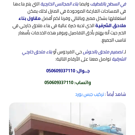
في السطح بالقطيف
وايضا
بناء المجالس الخارجية
التي يتم بناءها
في المساحات الفارغة الموجودة في المنزل لذلك يمكن
استغلالها بشكل مميز, وبالتالي وفرنا لكم أفضل
مقاول بناء
ملاحق الشرقية
الذي لديه خبرة عالية في بناء ملحق خارجي في
الخبر حيث أنه يهتم بأدق التفاصيل ويوفر هذه الخدمات بأسعار
تناسب الجميع.
لـ
تصميم ملحق بالحوش
حي الفردوس أو
بناء ملحق خارجي
الشرقية
تواصل معنا على الأرقام التالية:
جــوال:
050609337110
واتساب
:
050609337110
شاهد أيضاٌ :
تركيب جبس بورد