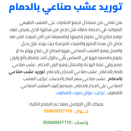
توريد عشب صناعي بالدمام
هل تعاني من مشاكل تجمع الحشرات على العشب الطبيعي
المتواجد في حديقة منزلك هل تنزعج من شكلها الذي يفرض عليك
توفير مزارع لكي يقوم بتنزيينها وتقصيرها من الان لايوجد لمن نعد
نحتاج كل هذه الامور والاشياء المزعجة حيث يوجد شي بديل
وافضل وهو الغشب الصناعي فهو لايحتاج الى مزاع يهتم به او
يقوم بتقصيره فهو في الاساس يأتي بطول ثابت ومنظر رائع ولون
مميز وفي غاية الروعة والجمال وهو الون الاخضر ,
عشب صناعي
بالمتر بالدمام , عشب صناعي للجدران بالدمام ,
توريد عشب صناعي
بالدمام
, عشب صناعي سعر المتر بالاحساء , تركيب العشب
الصناعي على الجدار بالدمام , مسامير تثبيت العشب الصناعي
بالقطيف ,
تركيب عوازل صوت بالقطيف
.
يمنكك الأن التواصل معنا عبر الارقام التالية :
جـــوال : 050609337110
وتساب :
050609337110