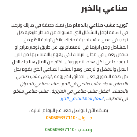
صناعي بالخبر
توريد عشب صناعي بالدمام
هل تملك حديقة في منزلك وترغب
في اضافة اجمل الاشكال التي مستواه من مناظر طبيعية هل
ترغب في عمل عشب لحديقة منزلك ولاكن تواجة الكثير من
المشاكل ومن ابرزها في الاهتمام بها عن طريق توفير مزارع او
شخص يعمل في مجال النباتات لكي يقوم بالاعتناء بها من الان
لايوجد داعي لكل هذه الامور وبذل الكثير من المال هنا جاء الحل
البديل والافضل والارخص وهو العشب الصناعي الذي يقوم بحل
كل هذه الامور ويجعل الحدائق اكثر روعة ,
ارخص عشب صناعي
بالدمام , سجاد عشب صناعي في الخبر , عشب صناعي للجدران
بالاحساء , افضل عشب صناعي في العزيزية , عشب صناعي ساكو
في القطيف ,
اسعار الدهانات في الخبر
.
يمنكك الأن التواصل معنا عبر الارقام التالية :
جـــوال :
050609337110
وتساب :
050609337110