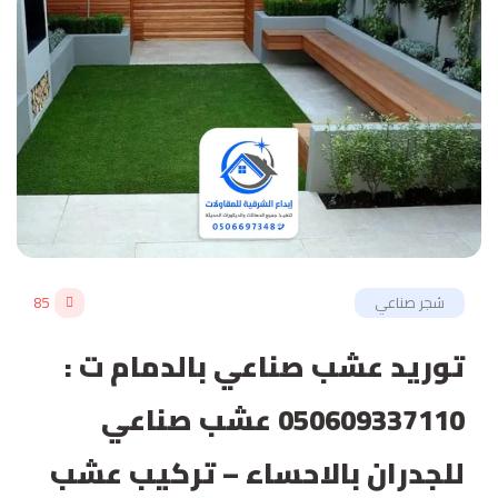
شجر صناعي
85
توريد عشب صناعي بالدمام ت :
050609337110 عشب صناعي
للجدران بالاحساء – تركيب عشب