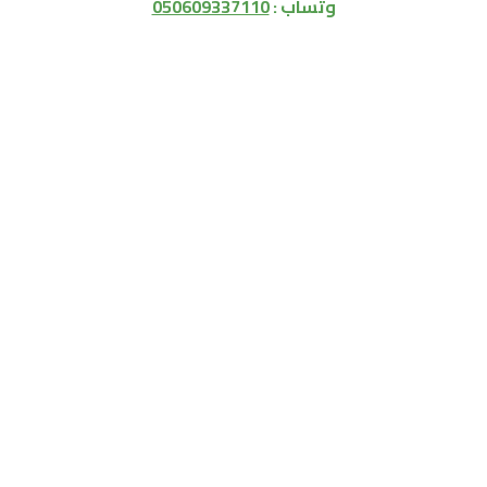
وتساب :
050609337110