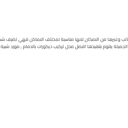
المكاتب وغيرها من الامكان لانها مناسبة لمختلف الاماكن فهي تضيف
لجميلة يقوم بتنفيذها افضل محل تركيب ديكورات بالدمام , مورد شبية ال