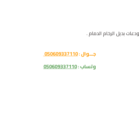
جـــوال :
050609337110
وتساب :
050609337110