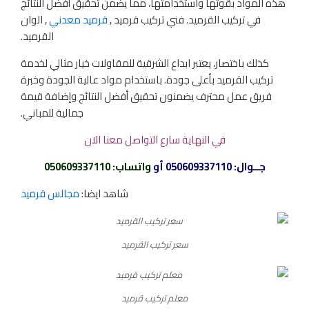
هذه المواد بقوتها واستخدامتها، مما يضمن تحقيق أفضل النتائج
في تركيب القرميد. فني تركيب قرميد ,
قرميد معدني
, الوان
القرميد.
كذلك باختصار، يعتبر ابداع الشرقية للمقاولات خيار مثالي لخدمة
تركيب القرميد بأعلى جودة. باستخدام مواد عالية الجودة وخبرة
فريق عمل محترف يضمنون تحقيق أفضل النتائج وإضافة قيمة
جمالية للمباني.
في النهاية سارع التواصل معنا الان
جــوال:
050609337110
أو
واتساب
:
050609337110
شاهد ايضا:
مجالس قرميد
سعر تركيب القرميد
معلم تركيب قرميد