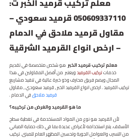
معلم تركيب قرميد الخبر ت:
050609337110 قرميد سعودي –
مقاول قرميد ملاحق في الدمام
– ارخص انواع القرميد الشرقية
معلم تركيب قرميد الخبر
هو شخص متخصصة في تقديم
خدمات
تركيب القرميد
ويعتبر من أفضل المقاولين في هذا
المجال ويضم فريق محترف وذو خبرة عالية في تنفيذ مشاريع
تركيب القرميد . ارخص انواع القرميد الخبر , قرميد سعودي , مقاول
قرميد ملاحق
في الدمام .
ما هو القرميد والغرض من تركيبه؟
لأن القرميد هو نوع من المواد المستخدمة في تغطية سطح
الأسقف. يتم استخدامه لأغراض عديدة بما في ذلك حماية المباني
من التسرب والعوامل الجوية وتحسين المظهر العام للمبنى. تركيب