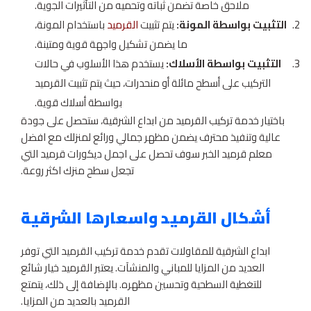
ملاحق خاصة تضمن ثباته وتحميه من التأثيرات الجوية.
التثبيت بواسطة المونة:
يتم تثبيت
القرميد
باستخدام المونة،
ما يضمن تشكيل واجهة قوية ومتينة.
التثبيت بواسطة الأسلاك:
يستخدم هذا الأسلوب في حالات
التركيب على أسطح مائلة أو منحدرات، حيث يتم تثبيت القرميد
بواسطة أسلاك قوية.
باختيار خدمة تركيب القرميد من ابداع الشرقية، ستحصل على جودة
عالية وتنفيذ محترف يضمن مظهر جمالي ورائع لمنزلك مع افضل
معلم قرميد الخبر سوف تحصل على اجمل ديكورات قرميد التي
تجعل سطح منزك اكثر روعة.
أشكال القرميد واسعارها الشرقية
ابداع الشرقية للمقاولات تقدم خدمة تركيب القرميد التي توفر
العديد من المزايا للمباني والمنشآت. يعتبر القرميد خيار شائع
للتغطية السطحية وتحسين مظهره. بالإضافة إلى ذلك، يتمتع
القرميد بالعديد من المزايا.