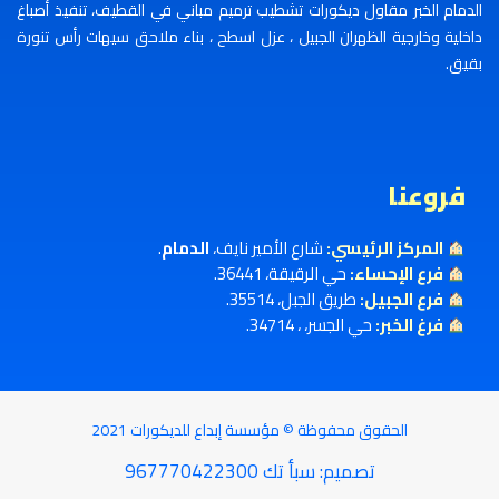
الدمام الخبر مقاول ديكورات تشطيب ترميم مباني في القطيف، تنفيذ أصباغ
داخلية وخارجية الظهران الجبيل ، عزل اسطح ، بناء ملاحق سيهات رأس تنورة
بقيق.
فروعنا
المركز الرئيسي:
شارع الأمير نايف،
الدمام
.
فرع الإحساء:
حي الرقيقة، 36441.
فرع الجبيل:
طريق الجبل، 35514.
فرغ الخبر:
حي الجسر، ، 34714.
الحقوق محفوظة ©
مؤسسة إبداع للديكورات
2021
تصميم
:
سبأ تك
967770422300