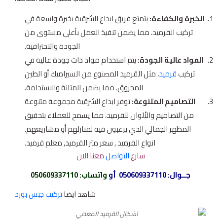
الخبرة والكفاءة:
يتمتع فريق ابداع الشرقية بخبرة واسعة في
تركيب القرميد، مما يضمن تنفيذ العمل بأعلى مستوى من
الجودة والاحترافية.
المواد عالية الجودة:
يتم استخدام مواد ذات جودة عالية في
تركيب
قرميد
، مثل القرميد المصنوع من السيراميك أو الطين
المحروق، مما يضمن المتانة والاستدامة.
التصاميم المتنوعة:
توفر ابداع الشرقية مجموعة متنوعة
من التصاميم والألوان للقرميد، مما يسمح للعملاء بتحقيق
المظهر الجمالي الذي يرغبون فيه لمنازلهم أو مشاريعهم.
انواع القرميد , سعر متر القرميد, معلم قرميد.
سارع
التواصل
معنا الان
جــوال:
050609337110
أو
واتساب
:
050609337110
شاهد ايضا
تركيب جبس بورد