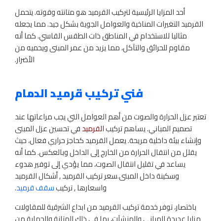
أحد المزايا الرئيسية لتركيب القرميد هو متانته وقوته. يتحمل
القرميد التغيرات المناخية والعوامل الجوية بشكل جيد. مما يجعله
مثاليا للاستخدام في المناطق ذات الطقس القاسي. كما أنه
مقاوم للحرائق والتآكل، مما يزيد من عمر المبنى ويحميه من
الأضرار.
فني تركيب قرميد الدمام
تعتبر عزل الحرارة والصوت من أهم العوامل التي يجب مراعاتها عند
تصميم المباني. يساهم تركيب
القرميد
في تحسين عزل المبنى
وإنشاء بيئة داخلية مريحة. يعمل القرميد كحاجز حراري فعال، حيث
يقلل من انتقال الحرارة من الخارج إلى الداخل وبالعكس. كما أنه
يساعد في تقليل انتقال الصوت، مما يؤدي إلى توفير هدوء
وسكينة داخل المبنى.سعر تركيب القرميد , أشكال القرميد
واسعارها , تركيب
سقف قرميد
.
باختصار، توفر خدمة تركيب القرميد من ابداع الشرقية للمقاولات
مزايا عديدة للمباني والمنشآت، بما في ذلك المتانة والحماية من