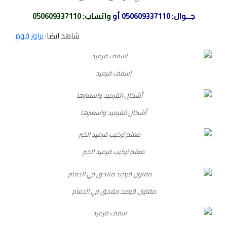
جــوال:
050609337110
أو
واتساب
:
050609337110
شاهد ايضا:
براوز فوم
اسقف قرميد
أشكال القرميد واسعارها
معلم تركيب قرميد الخبر
مقاول قرميد ملاحق في الدمام