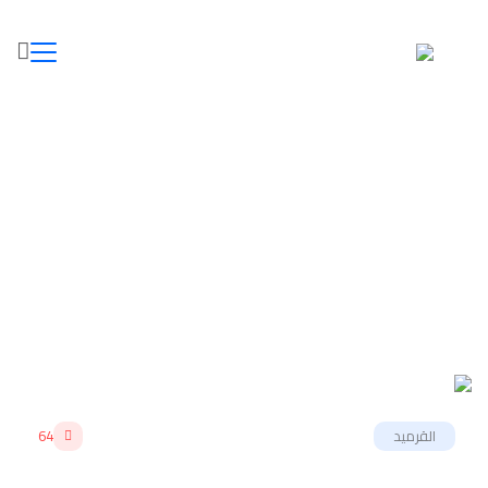
Posts Tagged "فني تركيب قرميد"
الرئيسية
»
فني تركيب قرميد
القرميد
64