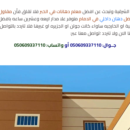
و الشرقية وتبحث عن افضل
معلم دهانات في الخبر
فلا تقلق فأن
مقاول 
ضل
دهان داخلي
في الدمام
متوفر علا مدار اربعه وعشرين ساعه بافضل
 او الخارجيه ساواء كانت جوتن او الجزيره او غيرها فلا تتردد بالتواص
 الان ولا تتردد ؛تواصل معنا عبر:
جــوال:
050609337110
أو
واتساب
: 050609337110