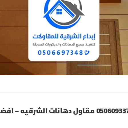
معلم دهانات في الخبر ت: 050609337110 مقاول دهانات