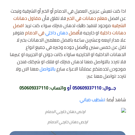
اذا كنت تعيش عزيزي العميل في الدمام أو الخبر أو الشرقية وتبحث
عن افضل
معلم دهانات في الخبر
فلا تقلق فأن
مقاول دهانات
الشرقيه
موجود لتنفيذ طلبك لدهان منزلك سواء كنت تريد
افضل
دهانات داخلية
او خارجيه ف
أفضل
دهان داخلي
في الدمام
متوفر
علا مدار اربعه وعشرين ساعه بافضل معلمين الدهانات بخبر لا
تقل عن خمس سنين وأفضل جوده وخبره في جميع انواع
الدهانات الداخلية او الخارجيه ساواء كانت جوتن او الجزيره او غيرها
فلا تتردد بالتواصل معنا لدهان منزلك او فلتك او شركتك فنجن
موجودن لخدمتكم عملائنا الاعزاء سارع
بالتواصل
معنا الان ولا
تتردد ؛تواصل معنا عبر:
جــوال:
050609337110
أو
واتساب
: 050609337110
شاهد أيضا:
تشطيب مباني
ارخص دهان خارجي الدمام