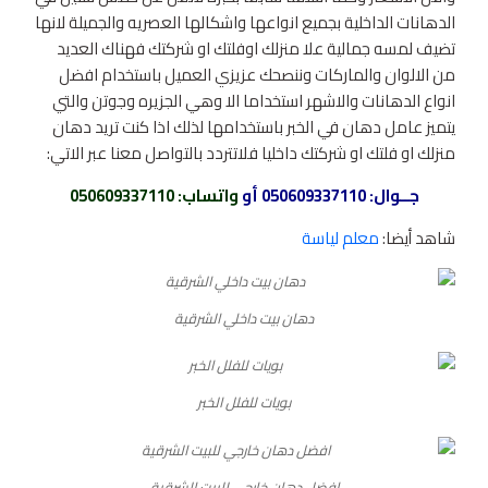
الدهانات الداخلية بجميع انواعها واشكالها العصريه والجميلة لانها
تضيف لمسه جمالية علا منزلك اوفلتك او شركتك فهناك العديد
من الالوان والماركات وننصحك عزيزي العميل باستخدام افضل
انواع الدهانات والاشهر استخداما الا وهي الجزيره وجوتن والتي
يتميز عامل دهان في الخبر باستخدامها لذلك اذا كنت تريد دهان
منزلك او فلتك او شركتك داخليا فلاتتردد بالتواصل معنا عبر الاتي:
جــوال:
050609337110
أو
واتساب
: 050609337110
شاهد أيضا:
معلم لياسة
دهان بيت داخلي الشرقية
بويات للفلل الخبر
افضل دهان خارجي للبيت الشرقية