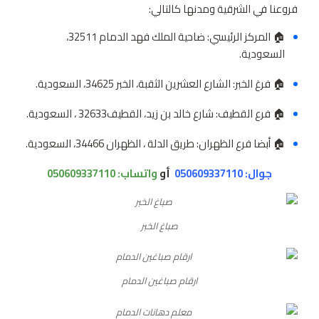
فروعنا في الشرقية ومدنها كالتالي:
🏠 المركز الرئيسي: ضاحية الملك فهد الدمام 32511،
السعودية.
🏠 فرغ الخبر: الشارع العشرين الثقبة، الخبر 34625، السعودية.
🏠 فرع القطيف: شارع خالد بن زيد، القطيف‎ 32633، السعودية.
🏠 أبضا فرع الظهران: طريق الدلة ، الظهران 34466، السعودية.
جوال: 050609337110
أو
واتساب:
050609337110
صباغ الخبر
ارقام صباغين الدمام