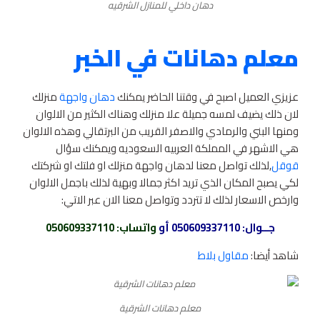
دهان داخلي للمنازل الشرقيه
معلم دهانات في الخبر
عزيزي العميل اصبح في وقتنا الحاضر يمكنك
دهان واجهة
منزلك
لان ذلك يضيف لمسه جميلة علا منزلك وهناك الكثير من الالوان
ومنها البني والرمادي والاصفر القريب من البرتقالي وهذه الالوان
هي الاشهر في المملكة العربيه السعوديه ويمكنك سؤال
قوقل
,لذلك تواصل معنا لدهان واجهة منزلك او فلتك او شركتك
لكي يصبح المكان الذي تريد اكثر جمالا وبهية لذلك باجمل الالوان
وارخص الاسعار لذلك لا تتردد وتواصل معنا الان عبر الاتي:
جــوال:
050609337110
أو
واتساب
: 050609337110
شاهد أيضا:
مقاول بلاط
معلم دهانات الشرقية