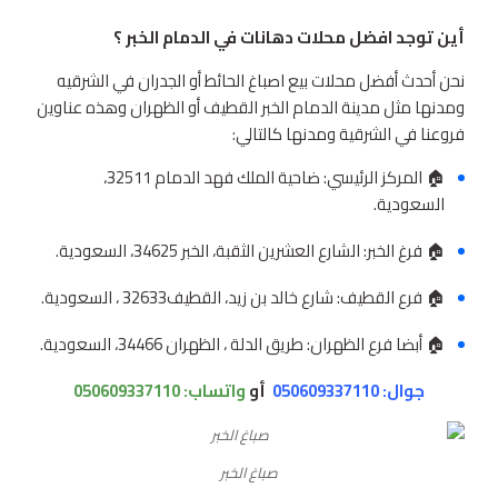
أين توجد افضل محلات دهانات في الدمام الخبر ؟
نحن أحدث أفضل محلات بيع اصباغ الحائط أو الجدران في الشرقيه
ومدنها مثل مدينة الدمام الخبر القطيف أو الظهران وهذه عناوين
فروعنا في الشرقية ومدنها كالتالي:
🏠 المركز الرئيسي: ضاحية الملك فهد الدمام 32511،
السعودية.
🏠 فرغ الخبر: الشارع العشرين الثقبة، الخبر 34625، السعودية.
🏠 فرع القطيف: شارع خالد بن زيد، القطيف‎ 32633، السعودية.
🏠 أبضا فرع الظهران: طريق الدلة ، الظهران 34466، السعودية.
جوال: 050609337110
أو
واتساب:
050609337110
صباغ الخبر