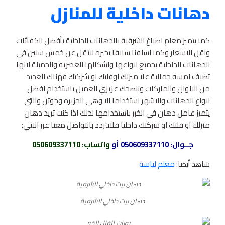
دهانات داخلية للمنازل
كما يتميز معلم اصباغ الشرقية بالدهانات الداخلية بأفضل الكفائات
واقل الاسعار وكما اسلفنا سابقا بخبره لاتقل عن خمس سنين في
الدهانات الداخلية بجميع انواعها واشكالها العصريه والجميلة لانها
تضيف لمسه جمالية علا منزلك اوفلتك او شركتك فهناك العديد
من الالوان والماركات وننصحك عزيزي العميل باستخدام افضل
انواع الدهانات والاشهر استخداما الا وهي الجزيره وجوتن والتي
يتميز عامل دهان في الخبر باستخدامها لذلك اذا كنت تريد دهان
منزلك او فلتك او شركتك داخليا فلاتتردد بالتواصل معنا عبر الاتي:
جــوال:
050609337110
أو
واتساب
: 050609337110
شاهد أيضا:
معلم لياسة
دهان بيت داخلي الشرقية