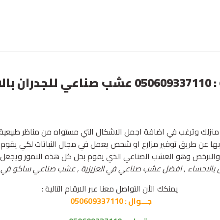
توريد عشب صناعي بالدمام ت : 050609337110
زلك وترغب في اضافة اجمل الاشكال التي مستواه من مناظر طبيعي
بها عن طريق توفير مزارع او شخص يعمل في مجال النباتات لكي يقوم با
ل والارخص وهو العشب الصناعي الذي يقوم بحل كل هذه الامور ويجعل ا
 بالاحساء , افضل عشب صناعي في العزيزية , عشب صناعي ساكو في 
يمنكك الأن التواصل معنا عبر الارقام التالية :
جـــوال :
050609337110