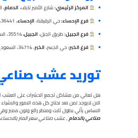
المركز الرئيسي:
شارع الأمير نايف،
الدمام
، 32243، السعودية.
فرع الإحساء:
حي الرقيقة،
الإحساء
، 36441، السعودية.
فرع الجبيل:
طريق الجبل،
الجبيل،
35514، السعودية.
فرغ الخبر:
حي الجسر،
الخبر
، 34714، السعودية.
توريد عشب صناعي 
هل تعاني من مشاكل تجمع الحشرات على العشب الطب
الان لايوجد لمن نعد نحتاج كل هذه الامور والاشي
الاساس يأتي بطول ثابت ومنظر رائع ولون مميز وفي 
صناعي بالدمام
, عشب صناعي سعر المتر بالاحساء ,