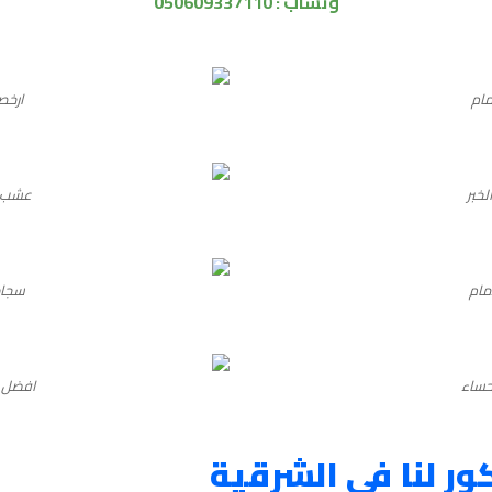
وتساب :
050609337110
مام
ارخص
خبر
عشب ص
مام
سجاد
حساء
افضل ع
ور لنا في الشرقية