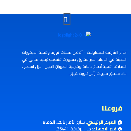
إبداع الشرقية للمقاولات - أفضل محلات توريد وتنفيذ الديكورات
الحديثة في الدمام الخبر مقاول ديكورات تشطيب ترميم مباني في
القطيف، تنفيذ أصباغ داخلية وخارجية الظهران الجبيل ، عزل اسطح ،
بناء ملاحق سيهات رأس تنورة بقيق.
فروعنا
🏠
المركز الرئيسي:
شارع الأمير نايف،
الدمام
.
🏠
فرع الإحساء:
حي الرقيقة، 36441.