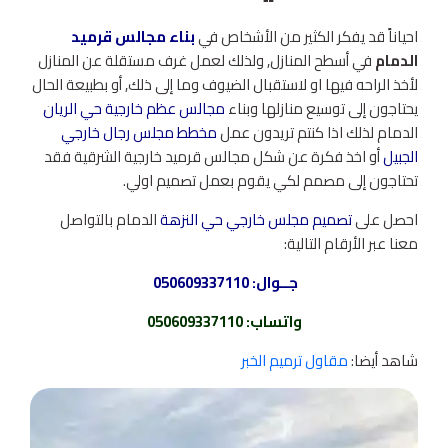
احياناً قد يفكر الكثير من الأشخاص في
بناء مجالس قرميد
الدمام
في أسطح المنازل, ولذلك لعمل غرف مستقلة عن المنازل
لأخذ الراحه فيها او لاستقبال الضيوف وما إلى ذلك, أو بطبيعة الحال
يحتاجون إلى توسيع منازلها وبناء
مجالس عظم خارجية حي الريان
الدمام لذلك اذا كنتم تريدون عمل
مخطط مجلس رجال خارجي
الجبيل
أو اخذ فكرة عن شكل مجالس قرميد خارجية الشرقية فقد
تحتاجون إلى مصمم لكي يقوم بعمل تصميم اولي.
احصل على
تصميم مجلس خارجي حي النزهة
الدمام بالتواصل
معنا عبر الأرقام التالية:
جــوال:
050609337110
واتساب
:
050609337110
شاهد أيضا:
مقاول ترميم الخبر