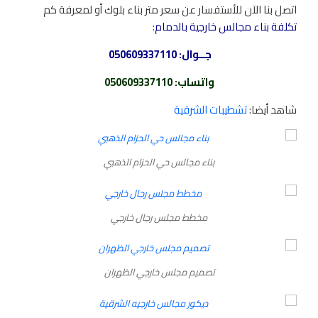
اتصل بنا الآن للأستفسار عن سعر متر بناء بلوك أو لمعرفة كم
تكلفة بناء مجالس خارجية بالدمام
:
جــوال:
050609337110
واتساب
:
050609337110
شاهد أيضا:
تشطيبات الشرقية
بناء مجالس حي الحزام الذهبي
مخطط مجلس رجال خارجي
تصميم مجلس خارجي الظهران