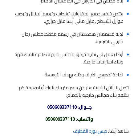
بناء مجلس في الحوش حي الجامعيين الدمام.
يختص بتنفيذ جميع المقاولات تشطيب وترميم المنازل وتركيب
عوازل للأسطح , عازل مائي أيضا عازل حراري.
لديه مصممين متخصصين في رسمم مخطط مجلس رجال
خارجي الشرقية.
أيضا يعمل في تنفيذ ديكور مجالس خارجيه ضاحية الملك فهد
وبناء استراحات خارجية.
اعادة تخصيص الغرف وذلك بهدف التوسعة.
اتصل بنا الآن للأستفسار عن سعر متر بناء بلوك أو لمعرفة كم
تكلفة بناء مجالس خارجية بالدمام:
جــوال:
050609337110
واتساب
:
050609337110
شاهد أيضا:
جبس بورد القطيف