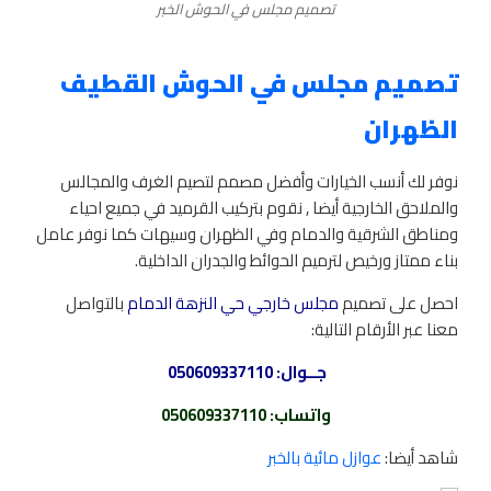
تصميم مجلس في الحوش الخبر
تصميم مجلس في الحوش القطيف
الظهران
نوفر لك أنسب الخيارات وأفضل مصمم لتصيم الغرف والمجالس
والملاحق الخارجية أيضا , نقوم بتركيب القرميد في جميع احياء
ومناطق الشرقية والدمام وفي الظهران وسيهات كما نوفر عامل
بناء ممتاز ورخيص لترميم الحوائط والجدران الداخلية.
احصل على تصميم
مجلس خارجي حي النزهة الدمام
بالتواصل
معنا عبر الأرقام التالية:
جــوال:
050609337110
واتساب
:
050609337110
شاهد أيضا:
عوازل مائية بالخبر