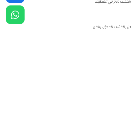
ب pvc في القطيف
يل الخشب للجدران بالخبر