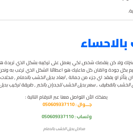
بالاحساء
لك ولا كن ينقصك شخص لكي يعمل على تركيبه بشكل الذي تريدة هنا 
م بكل جودة واتقان كل ماعليك هو اعطائنا الشكل الذي ترغب به ونح
ن يتأثر او يفقد اي جزء من جمالة ,
ابعاد بديل الخشب بالدمام , محلات 
ل الخشب بالقطيف , سعر بديل الخشب للجدران بالخبر , طريقة تركيب بديل
يمنكك الأن التواصل معنا عبر الارقام التالية :
جـــوال : 050609337110
وتساب :
050609337110