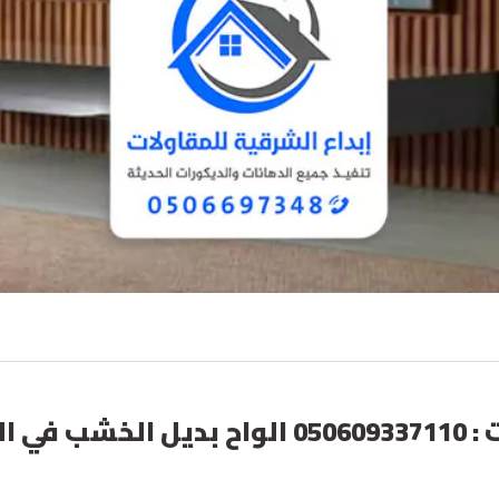
وكيل بديل الخشب بالاحساء ت : 050609337110