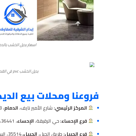
اسعار بديل الخشب بالدم
بديل الخشب pvc في القطيف
فروعنا ومحلات بيع الديك
المركز الرئيسي:
شارع الأمير نايف،
الدمام
، 32243، السعودية.
فرع الإحساء:
حي الرقيقة،
الإحساء
، 36441، السعودية.
فرع الجبيل:
طريق الجبل،
الجبيل،
35514، السعودية.