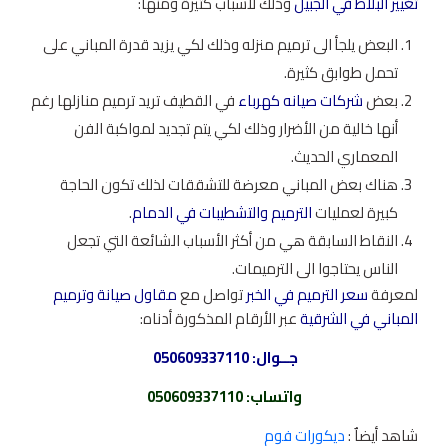
تغيير البلاط في الجبيل
وذلك لأسباب كثيرة ومنها:
البعض يلجأ الى ترميم منزله وذلك لكي يزيد قدرة المباني على
تحمل طوابق كثيرة.
بعض
شركات صيانه كهرباء
في القطيف تريد ترميم منازلها رغم
أنها خالية من الأضرار وذلك لكي يتم تجديد لمواكبة الفن
المعماري الحديث.
هناك بعض المباني معرضة للتشققات لذلك تكون الحاجة
كبيرة لعمليات
الترميم والتشطيبات في الدمام
.
النقاط السابقة هي من أكثر الأسباب الشائعة التي تجعل
الناس يحتاجوا الى الترميمات.
لمعرفة
سعر الترميم في الخبر
تواصل مع
مقاول صيانة وترميم
المباني في الشرقية
عبر الأرقام المذكورة أدناه:
جــوال:
050609337110
واتساب
:
050609337110
شاهد أيضاٌ :
ديكورات فوم