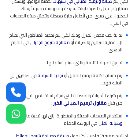
لكي يتم
صيانة وترميم المباني في سيهات
بجميع أنواعها وبشكل
ممتاز يتم عمل ذلك بخطوات بسيطة ومدروسة مسبقاٌ وذلك
للحصول على مبنى امن لأطول فترة ممكنة وتتمثل هذه الخطوات
في الاتي:
بدايةٌ يجب فحص المنزل وذلك لكي يتم تحديد المناطق التي تحتاج
الى عملية الترميم والصيانة أو
معالجة شروخ الجدران
حي الحزام
الذهبي.
تدوين المواد التالفة والتي سيتم استبدالها.
يتم حساب تكلفة ترميم المنازل أو
تجديد السباكة
في ضاحية
اتصل الأن
الملك فهد .
يتم شراء الأدوات والمعدات التي سيتم استخدامها في العمل
من قبل
مقاول ترميم المباني الخبر
.
استخدام المعدات الحديثة والمتطورة التي لها قدرة عالية
ترميم
وصيانة الفلل
حي الروضة الدمام.
إذا تريد معرفة تفاصيل أكثر حول
طريقة معالجة شروخ الحوائط