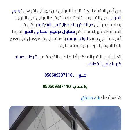
من أهم الاشياء التي تحتاجها المباني من حين الى اخر هي
ترميم
المباني
حي الفردوس خاصة عندما توشك المباني على الانهيار
وعند حاجتها الى
صيانة كهرباء منزلية في الشرقية
ولكي يتم
المحافظة عليها,نقدم لكم
مقاول ترميم المباني الخبر
لاسيما
أنه يعمل في جميع
انواع الترميم
واضافة الى ذلك يعمل على تغيير
بلاط الحوش الخبر بحرفية ودقة عالية.
اتصل الان بالرقم المذكور أدناه لطلب الخدمة من
شركات صيانه
كهرباء في القطيف
:
جــوال:
050609337110
واتساب
:
050609337110
شاهد أيضاٌ :
بناء ملاحق