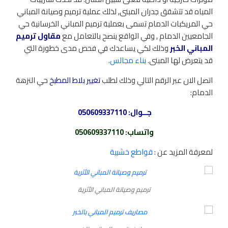
المياه قد تتشقق جدران المبنى, لذلك عملية ترميم وصيانة المباني
حي المريكبات الدمام تسمى بعملية ترميم المباني الخرسانية حي
الجامعيين الدمام , وفي الواقع ينصح بالتعامل مع
مقاول ترميم
المباني الخبر
وذلك لكي يساعدك في فحص مدى خطورة التي
قد يتعرض لها المبنى.
بناء مجالس
.
اتصل الان عبر الرقم التالي وذلك لطلب
تغيير بلاط المطبخ
حي النزهة
الدمام:
جــوال:
050609337110
واتساب
:
050609337110
لمعرفة المزيد عن :
قواطع خشبية
ترميم وصيانة المباني الأثرية