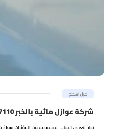
عزل اسطح
شركة عوازل مائية بالخبر 050609337110 – عزل مائي للاسطح الشرقية – عازل مائي القطيف
نظراٌ لتعرض المباني لمجموعة من المؤثرات سواءٌ خ