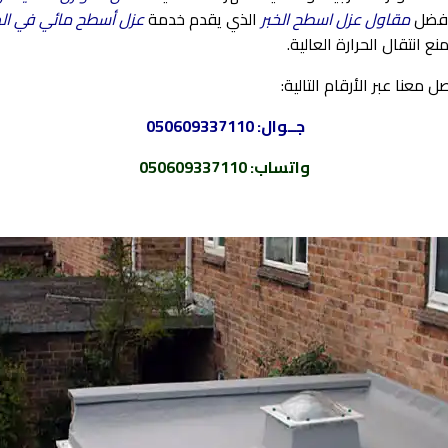
فضل
مقاول عزل اسطح الخبر
الذي يقدم خدمة
عزل أسطح مائي في ال
 انتقال الحرارة العالية.
 معنا عبر الأرقام التالية:
جــوال:
050609337110
واتساب
:
050609337110