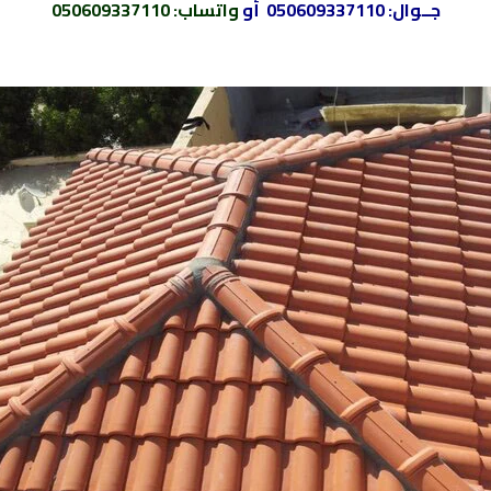
جــوال:
050609337110
أو
واتساب
:
050609337110