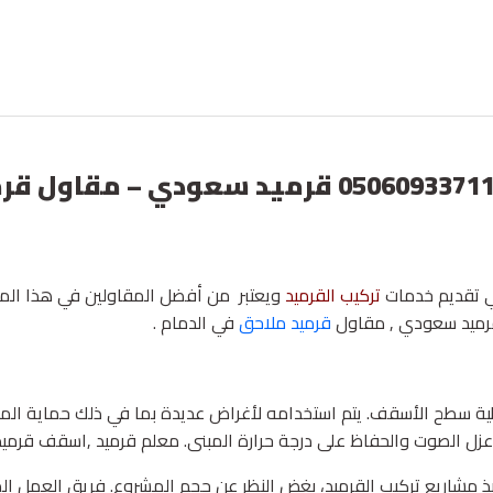
معلم تركيب قرميد الخبر ت: 050609337110 قرمي
تقديم خدمات
تركيب القرميد
ويعتبر من أفضل المقاولين في هذا المج
, قرميد سعودي , مقاول
قرميد ملاحق
في الدمام .
ية سطح الأسقف. يتم استخدامه لأغراض عديدة بما في ذلك حماية الم
 عزل الصوت والحفاظ على درجة حرارة المبنى. معلم قرميد ,اسقف قرميد 
مشاريع تركيب القرميد، بغض النظر عن حجم المشروع. فريق العمل المح