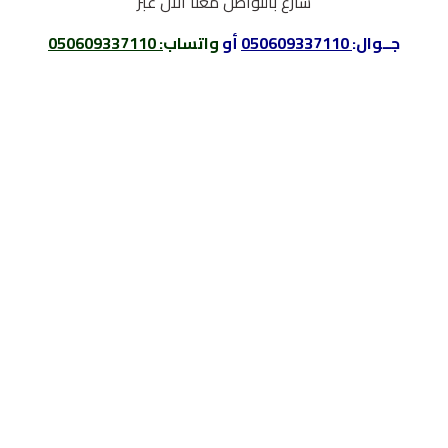
سارع بالتواصل معنا الان عبر
جــوال:
050609337110
أو
واتساب
:
050609337110