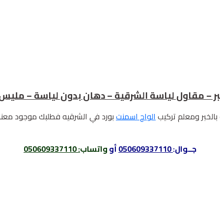
بالخبر ومعلم تركيب
الواح اسمنت
بورد في الشرقيه فطلبك موجود معنا
جــوال:
050609337110
أو
واتساب
:
050609337110