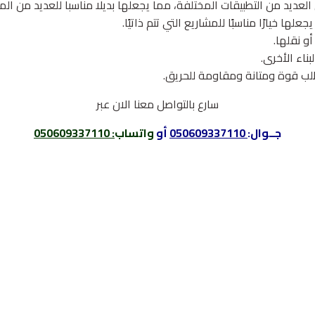
لعديد من التطبيقات المختلفة، مما يجعلها بديلا مناسبا للعديد من المو
ا خيارًا مناسبًا للمشاريع التي تتم ذاتيًا.
و نقلها.
ناء الأخرى.
تتطلب قوة ومتانة ومقاومة للحريق.
سارع بالتواصل معنا الان عبر
جــوال:
050609337110
أو
واتساب
:
050609337110