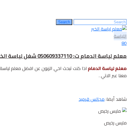
Search
Search
for:
اللياسة
80
معلم لياسة الدمام ت: 050609337110 شغل لياسة الخبر – مقاول لياسة الشرقية – دهان بدون لياسة – مليس رخيص في الدمام
معلم لياسة الدمام
اذا كنت تبحث اخي الزبون عن افضل معلم لياسة 
معنا عبر الاتي .
شاهد أيضا:
مجالس قرميد
مليس رخيص