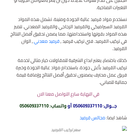
الجميل على مدار سنوات عديدة، دون أن يتأثر بالعوامل الجوية أو
التغيرات المناخية.
نستخدم مواد قرميد عالية الجودة ومتينة. تشمل هذه المواد
القرميد السيراميكي والقرميد الزجاجي والقرميد المعدني. تتميز
هذه المواد بقوتها واستخدامتها، مما يضمن تحقيق أفضل النتائج
في تركيب القرميد. فني تركيب قرميد ,
قرميد معدني
, الوان
القرميد.
كذلك باختصار، يعتبر ابداع الشرقية للمقاولات خيار مثالي لخدمة
تركيب القرميد بأعلى جودة. باستخدام مواد عالية الجودة وخبرة
فريق عمل محترف يضمنون تحقيق أفضل النتائج وإضافة قيمة
جمالية للمباني.
في النهاية سارع التواصل معنا الان
جــوال:
050609337110
أو
واتساب
:
050609337110
شاهد ايضا:
مجالس قرميد