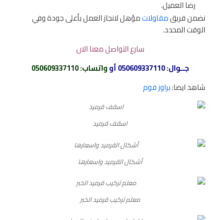
رضا العميل.
نضمن فريق
مقاولات
مؤهل لانجاز العمل بأعلى جودة وفي
الوقت المحدد.
سارع التواصل معنا الان
جــوال:
050609337110
أو
واتساب
:
050609337110
شاهد ايضا:
براوز فوم
اسقف قرميد
أشكال القرميد واسعارها
معلم تركيب قرميد الخبر