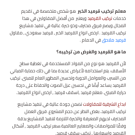
معلم تركيب قرميد الخبر
هو شخص متخصصة في تقديم
خدمات
تركيب القرميد
ويعتبر من أفضل المقاولين في هذا
المجال ويضم فريق محترف وذو خبرة عالية في تنفيذ مشاريع
تركيب القرميد . ارخص انواع القرميد الخبر , قرميد سعودي , مقاول
قرميد ملاحق
في الدمام .
ما هو القرميد والغرض من تركيبه؟
لأن القرميد هو نوع من المواد المستخدمة في تغطية سطح
الأسقف. يتم استخدامه لأغراض عديدة بما في ذلك حماية المباني
من التسرب والعوامل الجوية وتحسين المظهر العام للمبنى. تركيب
القرميد يساعد أيضًا في تحسين عزل الصوت والحفاظ على درجة
حرارة المبنى. معلم قرميد ,اسقف قرميد , ارخص انواع القرميد.
ابداع الشرقية للمقاولات
تضمن جودة عالية في تنفيذ مشاريع
تركيب القرميد، بغض النظر عن حجم المشروع. فريق العمل
المحترف لديهم المعرفة والخبرة اللازمة لتنفيذ المشاريع بدقة
وفقًا للمواصفات والمعايير العالمية.سعر تركيب القرميد , أشكال
القرميد واسعارها , تركيب سقف قرميد.