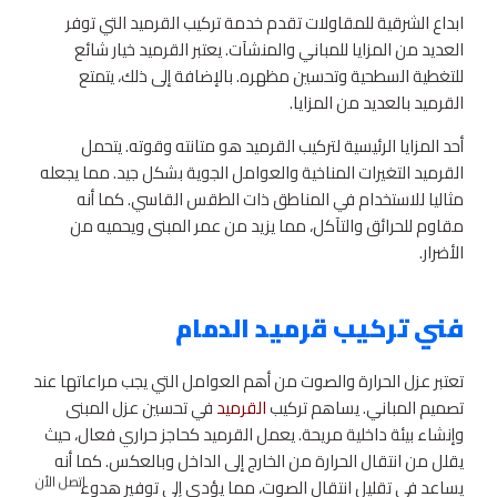
ابداع الشرقية للمقاولات تقدم خدمة تركيب القرميد التي توفر
العديد من المزايا للمباني والمنشآت. يعتبر القرميد خيار شائع
للتغطية السطحية وتحسين مظهره. بالإضافة إلى ذلك، يتمتع
القرميد بالعديد من المزايا.
أحد المزايا الرئيسية لتركيب القرميد هو متانته وقوته. يتحمل
القرميد التغيرات المناخية والعوامل الجوية بشكل جيد. مما يجعله
مثاليا للاستخدام في المناطق ذات الطقس القاسي. كما أنه
مقاوم للحرائق والتآكل، مما يزيد من عمر المبنى ويحميه من
الأضرار.
فني تركيب قرميد الدمام
تعتبر عزل الحرارة والصوت من أهم العوامل التي يجب مراعاتها عند
تصميم المباني. يساهم تركيب
القرميد
في تحسين عزل المبنى
وإنشاء بيئة داخلية مريحة. يعمل القرميد كحاجز حراري فعال، حيث
يقلل من انتقال الحرارة من الخارج إلى الداخل وبالعكس. كما أنه
اتصل الأن
يساعد في تقليل انتقال الصوت، مما يؤدي إلى توفير هدوء