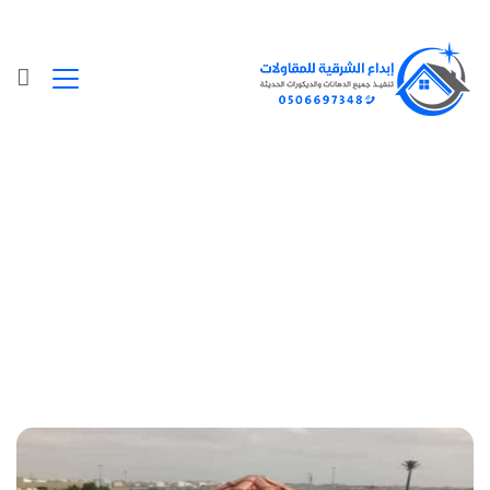
Posts Tagged "أشكال القرميد واسعارها"
الرئيسية
»
أشكال القرميد واسعارها