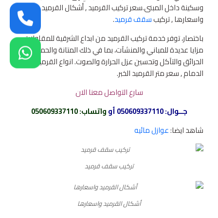
وسكينة داخل المبنى.سعر تركيب القرميد , أشكال القرميد
واسعارها , تركيب
سقف قرميد
.
باختصار، توفر خدمة تركيب القرميد من ابداع الشرقية للمقاولات
مزايا عديدة للمباني والمنشآت، بما في ذلك المتانة والحماية من
الحرائق والتآكل وتحسين عزل الحرارة والصوت. انواع القرميد
الدمام , سعر متر القرميد الخبر.
سارع التواصل معنا الان
جــوال:
050609337110
أو
واتساب
:
050609337110
شاهد ايضا:
عوازل مائيه
تركيب سقف قرميد
أشكال القرميد واسعارها