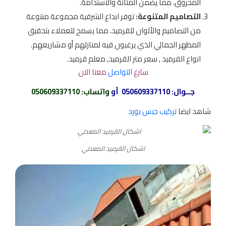
المحروق، مما يضمن المتانة والاستدامة.
التصاميم المتنوعة:
توفر ابداع الشرقية مجموعة متنوعة
من التصاميم والألوان للقرميد، مما يسمح للعملاء بتحقيق
المظهر الجمالي الذي يرغبون فيه لمنازلهم أو مشاريعهم.
انواع القرميد , سعر متر القرميد, معلم قرميد.
سارع
التواصل
معنا الان
جــوال:
050609337110
أو
واتساب
:
050609337110
شاهد ايضا
تركيب جبس بورد
اشكال القرميد المعدني