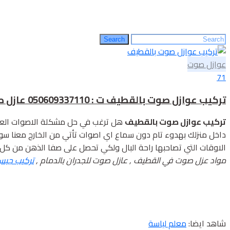
Search
Search
for:
عوازل صوت
71
تركيب عوازل صوت بالقطيف ت : 050609337110 عازل صوت للجدران بالدمام – الواح عزل صوت بالاحساء
تركيب عوازل صوت بالقطيف
هل ترغب في حل مشكلة الاصوات العال
داخل منزلك بهدوء تام دون سماع اي اصوات تأتي من الخارج معنا س
الاوقات التي تصاحبها راحة البال ولكي تحصل على صفا الذهن من 
مواد عزل صوت في القطيف , عازل صوت للجدران بالدمام ,
تركيب جبس 
شاهد ايضا:
معلم لياسة