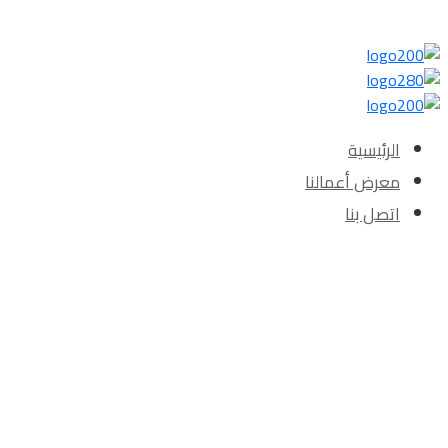
الرئيسية‎
معرض أعمالنا‎‎
اتصل بنا‎‎
Category "عوازل صوت"
الرئيسية
»
عوازل صوت